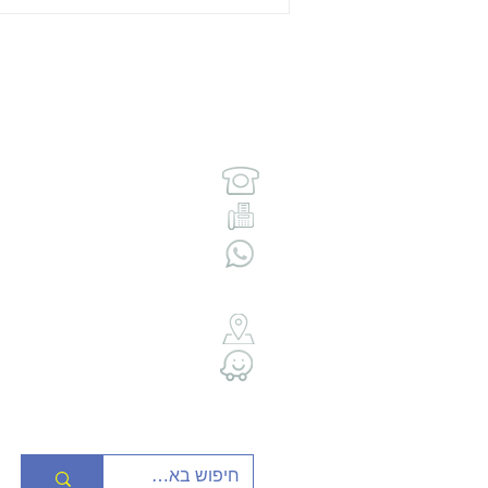
צרו קשר:
טל:
1700-500-013
פקס: 08-678-1018
וואטסאפ:
4-878-1013
כתובתנו:
רחוב צה"ל 99 – בית אביאל, קומה 3, משרד 311.
ת.ד : 710 אשקלון, מיקוד 78100.