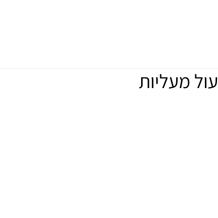
שים
פתיחת פנית שירות
לתשלומים
צרו קשר
ול מעליות